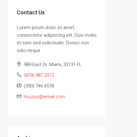
Contact Us
Lorem ipsum dolor sit amet,
consectetur adipiscing elit. Duis mollis
et sem sed sollicitudin. Donec non
odio neque
989 East Dr. Miami, 33131 FL
(879) 987 2372
(390) 746 4578
houzez@email.com