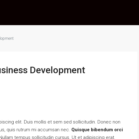
elopment
usiness Development
scing elit. Duis mollis et sem sed sollicitudin. Donec non
urus, quis rutrum mi accumsan nec.
Quisque bibendum orci
ullam tempus sollicitudin cursus. Ut et adipiscing erat.