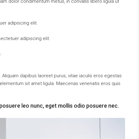
uam dolor condimentum metus, in convallis libero ligula ut
r adipiscing elit.
ctetuer adipiscing elit.
.
 Aliquam dapibus laoreet purus, vitae iaculis eros egestas
t, elementum sit amet ligula. Maecenas venenatis eros quis
posuere leo nunc, eget mollis odio posuere nec.