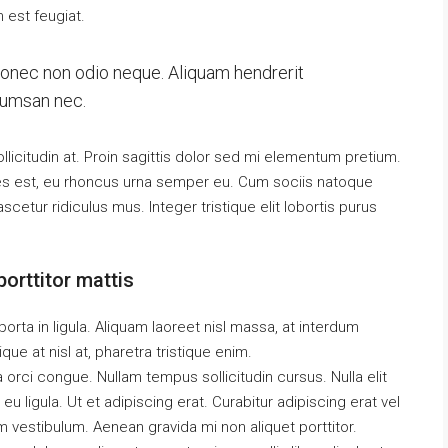
m est feugiat.
 Donec non odio neque. Aliquam hendrerit
ccumsan nec.
llicitudin at. Proin sagittis dolor sed mi elementum pretium.
es est, eu rhoncus urna semper eu. Cum sociis natoque
cetur ridiculus mus. Integer tristique elit lobortis purus
orttitor mattis
orta in ligula. Aliquam laoreet nisl massa, at interdum
tique at nisl at, pharetra tristique enim.
da orci congue. Nullam tempus sollicitudin cursus. Nulla elit
eu ligula. Ut et adipiscing erat. Curabitur adipiscing erat vel
vestibulum. Aenean gravida mi non aliquet porttitor.