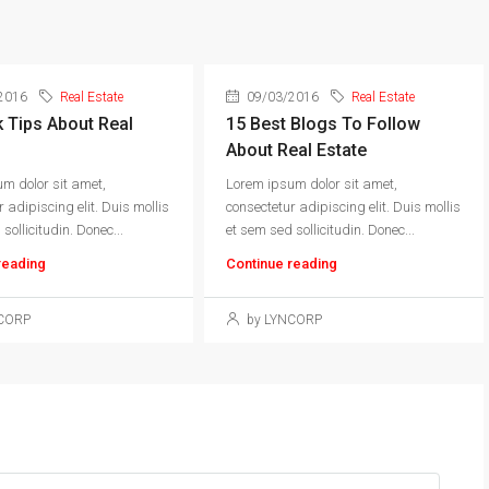
2016
Real Estate
09/03/2016
Real Estate
k Tips About Real
15 Best Blogs To Follow
About Real Estate
m dolor sit amet,
Lorem ipsum dolor sit amet,
 adipiscing elit. Duis mollis
consectetur adipiscing elit. Duis mollis
sollicitudin. Donec...
et sem sed sollicitudin. Donec...
reading
Continue reading
CORP
by LYNCORP