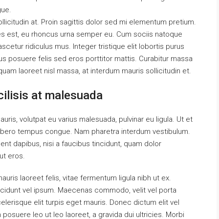
gue.
llicitudin at. Proin sagittis dolor sed mi elementum pretium.
es est, eu rhoncus urna semper eu. Cum sociis natoque
cetur ridiculus mus. Integer tristique elit lobortis purus
s posuere felis sed eros porttitor mattis. Curabitur massa
liquam laoreet nisl massa, at interdum mauris sollicitudin et.
acilisis at malesuada
auris, volutpat eu varius malesuada, pulvinar eu ligula. Ut et
el libero tempus congue. Nam pharetra interdum vestibulum.
ent dapibus, nisi a faucibus tincidunt, quam dolor
ut eros.
uris laoreet felis, vitae fermentum ligula nibh ut ex.
ncidunt vel ipsum. Maecenas commodo, velit vel porta
erisque elit turpis eget mauris. Donec dictum elit vel
 posuere leo ut leo laoreet, a gravida dui ultricies. Morbi