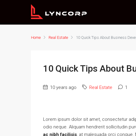
Home
Real Estate
10 Quick Tips About Business Dev
10 Quick Tips About B
10 years ago
Real Estate
1
Lorem ipsum dolor sit amet, consectetur adipi
odio neque. Aliquam hendrerit sollicitudin p
ac nibh facilisis
, at malesuada orci congue. N