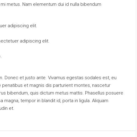
at mi metus. Nam elementum dui id nulla bibendum
r adipiscing elit.
ctetuer adipiscing elit.
.
m. Donec et justo ante. Vivamus egestas sodales est, eu
penatibus et magnis dis parturient montes, nascetur
s purus bibendum, quis dictum metus mattis. Phasellus posuere
a magna, tempor in blandit id, porta in ligula. Aliquam
udin et.