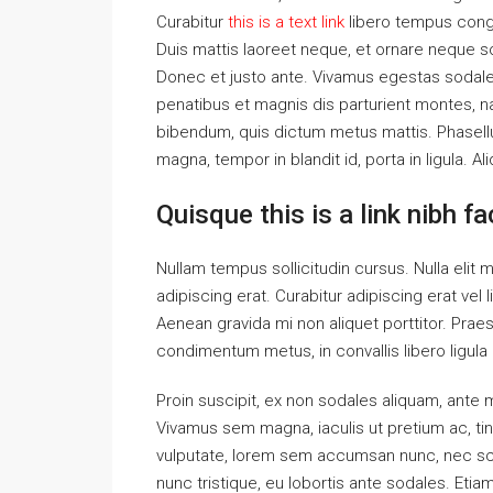
Curabitur
this is a text link
libero tempus con
Duis mattis laoreet neque, et ornare neque so
Donec et justo ante. Vivamus egestas sodal
penatibus et magnis dis parturient montes, nas
bibendum, quis dictum metus mattis. Phasellu
magna, tempor in blandit id, porta in ligula. A
Quisque this is a link nibh f
Nullam tempus sollicitudin cursus. Nulla elit m
adipiscing erat. Curabitur adipiscing erat v
Aenean gravida mi non aliquet porttitor. Praes
condimentum metus, in convallis libero ligula 
Proin suscipit, ex non sodales aliquam, ante ma
Vivamus sem magna, iaculis ut pretium ac, ti
vulputate, lorem sem accumsan nunc, nec scel
nunc tristique, eu lobortis ante sodales. Etiam