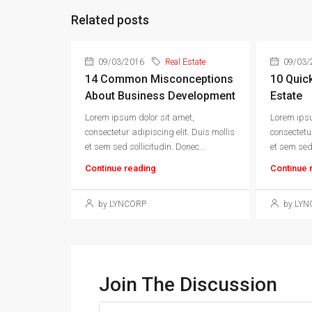
Related posts
09/03/2016
Real Estate
09/03/
14 Common Misconceptions
10 Quic
About Business Development
Estate
Lorem ipsum dolor sit amet,
Lorem ipsu
consectetur adipiscing elit. Duis mollis
consectetur
et sem sed sollicitudin. Donec...
et sem sed 
Continue reading
Continue 
by LYNCORP
by LYN
Join The Discussion