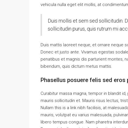
vehicula nulla eget elit mollis, at condimentu
Duis mollis et sem sed sollicitudin.
sollicitudin purus, quis rutrum mi a
Duis mattis laoreet neque, et ornare neque so
Donec et justo ante. Vivamus egestas sodal
penatibus et magnis dis parturient montes, nas
bibendum, quis dictum metus mattis.
Phasellus posuere felis sed eros p
Curabitur massa magna, tempor in blandit id, p
mauris sollicitudin et. Mauris risus lectus, tris
Nullam this is a link nibh facilisis, at malesua
mauris, volutpat eu varius malesuada, pulvinar 
libero tempus congue. Nam pharetra interdum 